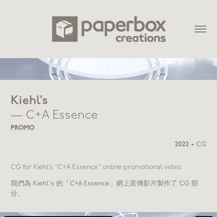
Kiehl’s
— C+A Essence
PROMO
2022
•
CG
CG for Kiehl’s "C+A Essence" online promotional video.
我們為 Kiehl's 的「C+A Essence」網上宣傳影片製作了 CG 部
分。