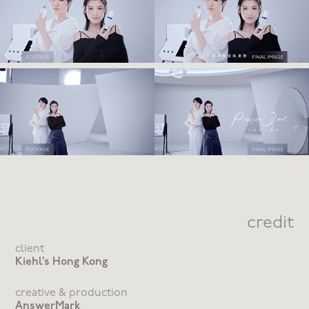
credit
client
Kiehl’s Hong Kong
creative & production
AnswerMark